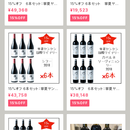
15%オフ 6本セット：寧夏ヤン
15%オフ 6本セット 寧夏ヤン
ヤン国際ワイナリー 馬瑟蘭（マ
ヤン国際ワイナリー 寧夏ヤン
¥49,368
¥19,523
ルスラン）2019
ヤン国際ワイナリー 霞多麗（シ
ャルドネ）2021
15%OFF
15%OFF
15%オフ 6本セット：寧夏ヤンヤ
15%オフ 6本セット：寧夏ヤン
ン国際ワイナリー 西拉（シラ
ヤン国際ワイナリー 赤霞珠 力
¥43,758
¥38,148
ー）2019
（カベルネ・ソーヴィニヨン＝リ
ー ）2018
15%OFF
15%OFF