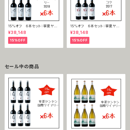
15%オフ 6本セット：寧夏ヤン
15%オフ 6本セット：寧夏ヤン
ヤン国際ワイナリー 赤霞珠 力
ヤン国際ワイナリー 蛇龍珠 口
¥38,148
¥38,148
（カベルネ・ソーヴィニヨン＝リ
（シャーロンジュウ＝コウ）2017
ー ）2018
15%OFF
15%OFF
セール中の商品