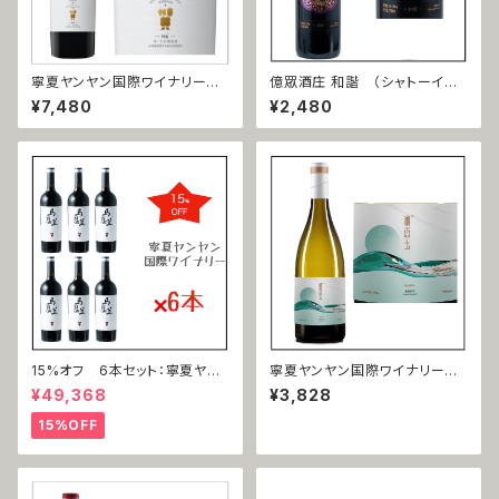
寧夏ヤンヤン国際ワイナリー
億眾酒庄 和諧 （シャトーイー
蛇龍珠 口（シャーロンジュウ＝
ゾン ワカイ） 赤霞珠（カベルネ
¥7,480
¥2,480
コウ）2017
ソーヴィニョン）2018
15%オフ 6本セット：寧夏ヤン
寧夏ヤンヤン国際ワイナリー
ヤン国際ワイナリー 馬瑟蘭（マ
霞多麗（シャルドネ）2021
¥49,368
¥3,828
ルスラン）2019
15%OFF