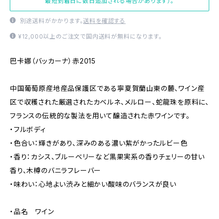
最短到着日に数日追加される場合があります）。
別途送料がかかります。
送料を確認する
¥12,000以上のご注文で国内送料が無料になります。
巴卡娜（バッカーナ）赤2015
中国葡萄原産地産品保護区である寧夏賀蘭山東の麓、ワイン産
区で収穫された厳選されたカベルネ、メルロー、蛇龍珠を原料に、
フランスの伝統的な製法を用いて醸造された赤ワインです。
・フルボディ
・色合い：輝きがあり、深みのある濃い紫がかったルビー色
・香り：カシス、ブルーベリーなど黒果実系の香りチェリーの甘い
香り、木樽のバニラフレーバー
・味わい：心地よい渋みと細かい酸味のバランスが良い
・品名 ワイン