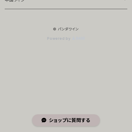
寧夏
© パンダワイン
赤ワイン
山東
Powered by
白ワイン
赤ワイン
新疆
白ワイン
赤ワイン
白ワイン
ショップに質問する