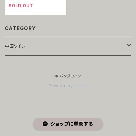
SOLD OUT
CATEGORY
中国ワイン
寧夏
© パンダワイン
赤ワイン
山東
Powered by
白ワイン
赤ワイン
新疆
白ワイン
赤ワイン
ショップに質問する