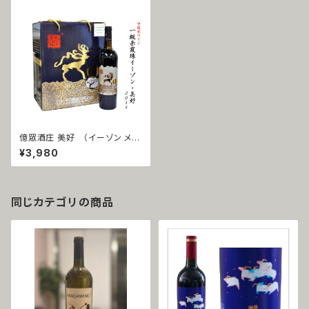
億眾酒庄 美好 （イーゾン メイ
ハオ） 一級赤霞珠（カベルネソ
¥3,980
ーヴィニョン）2015
同じカテゴリの商品