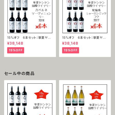
15%オフ 6本セット：寧夏ヤン
15%オフ 6本セット：寧夏ヤン
ヤン国際ワイナリー 赤霞珠 力
ヤン国際ワイナリー 蛇龍珠 口
¥38,148
¥38,148
（カベルネ・ソーヴィニヨン＝リ
（シャーロンジュウ＝コウ）2017
ー ）2018
15%OFF
15%OFF
セール中の商品