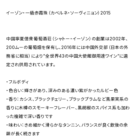
イーゾン・一級赤霞珠（カベルネ・ソーヴィニョン）2015
中国寧夏億衆葡萄酒荘（シャトー・イーゾン）の創業は2002年、
200ムーの葡萄畑を保有し、2016年には中国外交部（日本の外
務省に相当）により”全世界43の中国大使館御用達ワイン”に選
定され供用されています。
・フルボディ
・色合い：輝きがあり、深みのある濃い紫がかったルビー色
・香り：カシス、ブラックチェリー、ブラックプラムなど黒果実系の
香りに木樽のスモーキーフレーバー、黒胡椒のスパイス系も加わ
った複雑で深い香りです
・味わい：きめ細かく滑らかなタンニン、バランスが良く飲後の余
韻が長く続きます