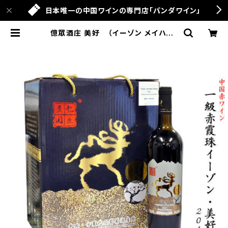
日本唯一の中国ワインの専門店「パンダワイン」
億眾酒庄 美好 （イーゾン メイハオ）
一級赤霞珠（カベルネソーヴィニョン）
2015 | パンダワイン