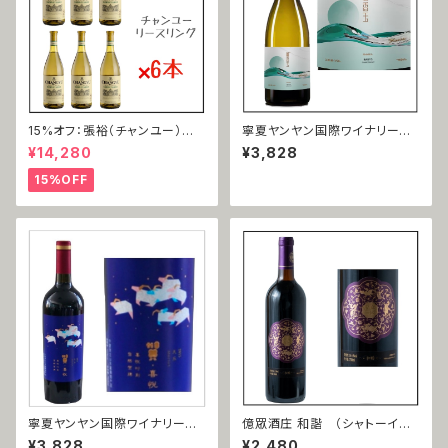
15%オフ：張裕（チャンユー）
寧夏ヤンヤン国際ワイナリー
雷司令（リースリング）2021
霞多麗（シャルドネ）2021
¥14,280
¥3,828
15%OFF
寧夏ヤンヤン国際ワイナリー
億眾酒庄 和諧 （シャトーイー
美楽（メルロー）2018
ゾン ワカイ） 赤霞珠（カベルネ
¥3,828
¥2,480