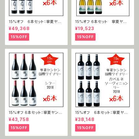
15%オフ 6本セット：寧夏ヤン
15%オフ 6本セット 寧夏ヤン
ヤン国際ワイナリー 馬瑟蘭（マ
ヤン国際ワイナリー 寧夏ヤン
¥49,368
¥19,523
ルスラン）2019
ヤン国際ワイナリー 霞多麗（シ
ャルドネ）2021
15%OFF
15%OFF
15%オフ 6本セット：寧夏ヤンヤ
15%オフ 6本セット：寧夏ヤン
ン国際ワイナリー 西拉（シラ
ヤン国際ワイナリー 赤霞珠 力
¥43,758
¥38,148
ー）2019
（カベルネ・ソーヴィニヨン＝リ
ー ）2018
15%OFF
15%OFF