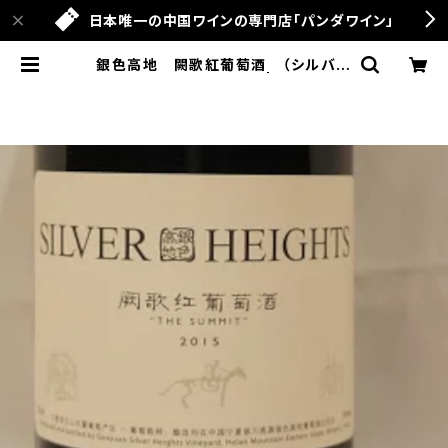
日本唯一の中国ワインの専門店「パンダワイン」
銀色高地 闕歌紅葡萄酒 （シルバー
ハイツ サミット）2019 | パンダワイ
ン