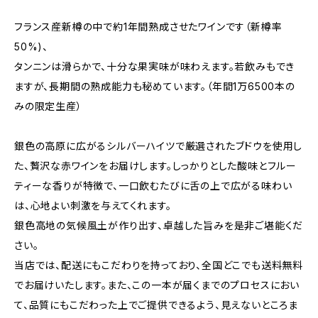
フランス産新樽の中で約1年間熟成させたワインです（新樽率
50%)、
タンニンは滑らかで、十分な果実味が味わえます。若飲みもでき
ますが、長期間の熟成能力も秘めています。（年間1万6500本の
みの限定生産）
銀色の高原に広がるシルバーハイツで厳選されたブドウを使用し
た、贅沢な赤ワインをお届けします。しっかりとした酸味とフルー
ティーな香りが特徴で、一口飲むたびに舌の上で広がる味わい
は、心地よい刺激を与えてくれます。
銀色高地の気候風土が作り出す、卓越した旨みを是非ご堪能くだ
さい。
当店では、配送にもこだわりを持っており、全国どこでも送料無料
でお届けいたします。また、この一本が届くまでのプロセスにおい
て、品質にもこだわった上でご提供できるよう、見えないところま