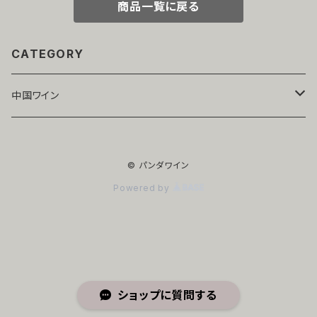
商品一覧に戻る
CATEGORY
中国ワイン
寧夏
© パンダワイン
赤ワイン
山東
Powered by
白ワイン
赤ワイン
新疆
白ワイン
赤ワイン
ショップに質問する
白ワイン