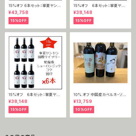
15%オフ 6本セット：寧夏ヤンヤ
15%オフ 6本セット：寧夏ヤン
ン国際ワイナリー 西拉（シラ
ヤン国際ワイナリー 赤霞珠 力
¥43,758
¥38,148
ー）2019
（カベルネ・ソーヴィニヨン＝リ
ー ）2018
15%OFF
15%OFF
15%オフ 6本セット：寧夏ヤン
10% オフ 中国産カベルネ・ソー
ヤン国際ワイナリー 蛇龍珠 口
ヴィニョン3本セット
¥38,148
¥13,759
（シャーロンジュウ＝コウ）2017
15%OFF
10%OFF