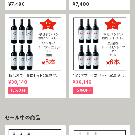
赤霞珠 力（カベルネ・ソーヴィニ
蛇龍珠 口（シャーロンジュウ＝
¥7,480
¥7,480
ヨン＝リー ）2018
コウ）2017
15%オフ 6本セット：寧夏ヤン
15%オフ 6本セット：寧夏ヤン
ヤン国際ワイナリー 赤霞珠 力
ヤン国際ワイナリー 蛇龍珠 口
¥38,148
¥38,148
（カベルネ・ソーヴィニヨン＝リ
（シャーロンジュウ＝コウ）2017
ー ）2018
15%OFF
15%OFF
セール中の商品