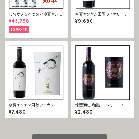
15%オフ 6本セット：寧夏ヤンヤ
寧夏ヤンヤン国際ワイナリー
ン国際ワイナリー 西拉（シラ
馬瑟蘭（マルスラン）2019
¥43,758
¥9,680
ー）2019
15%OFF
寧夏ヤンヤン国際ワイナリー
億眾酒庄 和諧 （シャトーイー
赤霞珠 力（カベルネ・ソーヴィニ
ゾン ワカイ） 赤霞珠（カベルネ
¥7,480
¥2,480
ヨン＝リー ）2018
ソーヴィニョン）2018