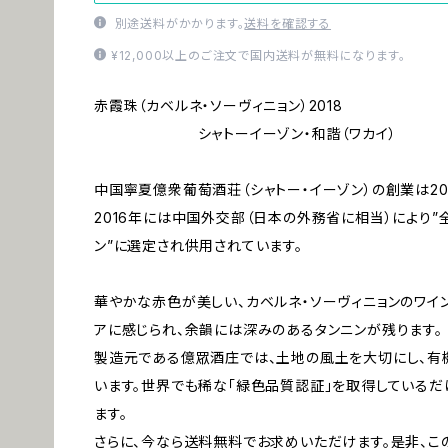
別途送料がかかります。
送料を確認する
¥12,000以上のご注文で国内送料が無料になります。
赤霞珠（カベルネ・ソーヴィニョン）2018
シャトーイーゾン・和諧（ワカイ）
中国寧夏億衆葡萄酒荘（シャトー・イーゾン）の創業は20
2016年には中国外交部（日本の外務省に相当）により
ン”に選定され供用されています。
華やかな赤色が美しい、カベルネ・ソーヴィニョンのワイ
アに感じられ、余韻には深みのあるタンニンが残ります。
製造元である億眾酒庄では、土地の風土を大切にし、有
います。世界でも稀な「緑色品質認証」を取得しているだ
ます。
さらに、今なら送料無料でお求めいただけます。是非、こ