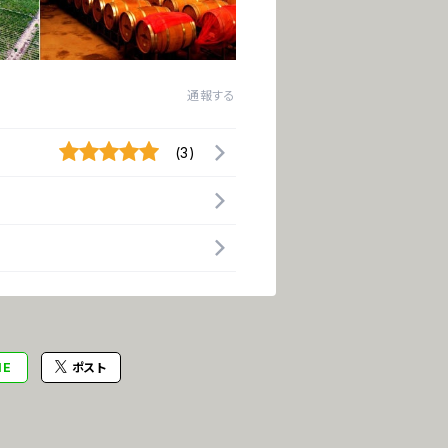
通報する
(3)
NE
ポスト