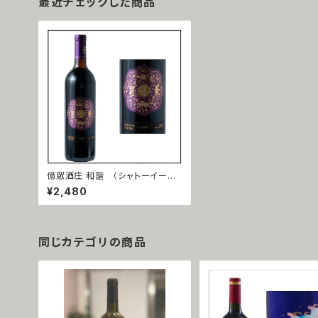
最近チェックした商品
億眾酒庄 和諧 （シャトーイーゾ
ン ワカイ） 赤霞珠（カベルネソー
¥2,480
ヴィニョン）2018
同じカテゴリの商品