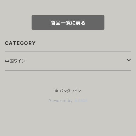
商品一覧に戻る
CATEGORY
中国ワイン
寧夏
© パンダワイン
赤ワイン
山東
Powered by
白ワイン
赤ワイン
新疆
白ワイン
赤ワイン