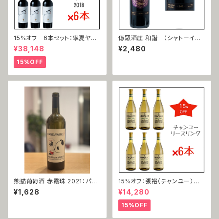
15%オフ 6本セット：寧夏ヤン
億眾酒庄 和諧 （シャトーイー
ヤン国際ワイナリー 赤霞珠 力
ゾン ワカイ） 赤霞珠（カベルネ
¥38,148
¥2,480
（カベルネ・ソーヴィニヨン＝リ
ソーヴィニョン）2018
ー ）2018
15%OFF
熊猫葡萄酒 赤霞珠 2021：パン
15%オフ：張裕（チャンユー）
ダワイン カベルネ・ソーヴィニョ
雷司令（リースリング）2021
¥1,628
¥14,280
ン 2021
15%OFF