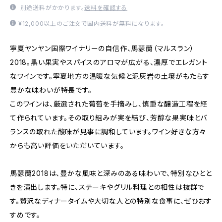
別途送料がかかります。
送料を確認する
¥12,000以上のご注文で国内送料が無料になります。
寧夏ヤンヤン国際ワイナリーの自信作、馬瑟蘭（マルスラン）
2018。黒い果実やスパイスのアロマが広がる、濃厚でエレガント
なワインです。寧夏地方の温暖な気候と泥灰岩の土壌がもたらす
豊かな味わいが特長です。
このワインは、厳選された葡萄を手摘みし、慎重な醸造工程を経
て作られています。その取り組みが実を結び、芳醇な果実味とバ
ランスの取れた酸味が見事に調和しています。ワイン好きな方々
からも高い評価をいただいています。
馬瑟蘭2018は、豊かな風味と深みのある味わいで、特別なひとと
きを演出します。特に、ステーキやグリル料理との相性は抜群で
す。贅沢なディナータイムや大切な人との特別な食事に、ぜひおす
すめです。