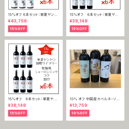
15%オフ 6本セット：寧夏ヤンヤ
15%オフ 6本セット：寧夏ヤン
ン国際ワイナリー 西拉（シラ
ヤン国際ワイナリー 赤霞珠 力
¥43,758
¥38,148
ー）2019
（カベルネ・ソーヴィニヨン＝リ
ー ）2018
15%OFF
15%OFF
15%オフ 6本セット：寧夏ヤン
10% オフ 中国産カベルネ・ソー
ヤン国際ワイナリー 蛇龍珠 口
ヴィニョン3本セット
¥38,148
¥13,759
（シャーロンジュウ＝コウ）2017
15%OFF
10%OFF