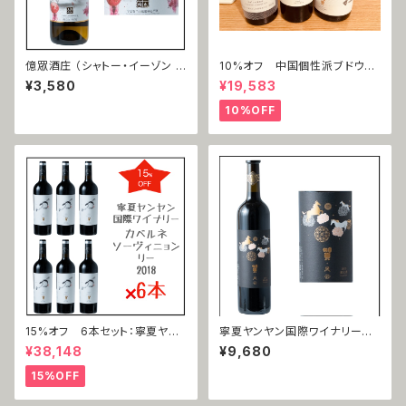
億眾酒庄 （シャトー・イーゾン ）
10%オフ 中国個性派ブドウ3
霞多麗（シャルドネ）2019
本セット
¥3,580
¥19,583
10%OFF
15%オフ 6本セット：寧夏ヤン
寧夏ヤンヤン国際ワイナリー
ヤン国際ワイナリー 赤霞珠 力
黒比諾（ピノ・ノワール）2015
¥38,148
¥9,680
（カベルネ・ソーヴィニヨン＝リ
ー ）2018
15%OFF