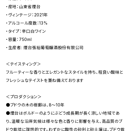
・産地：山東省煙台
・ヴィンテージ：2021年
・アルコール度数：13%
・タイプ：辛口白ワイン
・容量：750ml
・生産者: 煙台張裕葡萄醸酒股份有限公司
＜テイスティング＞
フルーティーな香りとエレガントなスタイルを持ち、程良い酸味と
フレッシュなテイストを兼ね備えております
＜プロダクション＞
●ブドウの木の樹齢は、8～10年
●煙台はボルドーのようにぶどう成長期が長く涼しい地域であ
り、温暖な沿岸気候は様々な色と香りに影響を与え、高品質のブ
ドウ栽培に理想的です。わずかに酸性の砂利と砂土壌は、ブドウ栽