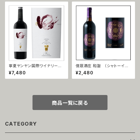
寧夏ヤンヤン国際ワイナリー
億眾酒庄 和諧 （シャトーイー
蛇龍珠 口（シャーロンジュウ＝
ゾン ワカイ） 赤霞珠（カベルネ
¥7,480
¥2,480
コウ）2017
ソーヴィニョン）2018
商品一覧に戻る
CATEGORY