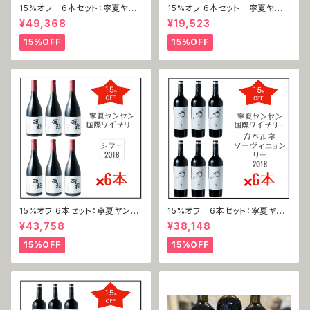
15%オフ 6本セット：寧夏ヤン
15%オフ 6本セット 寧夏ヤン
ヤン国際ワイナリー 馬瑟蘭（マ
ヤン国際ワイナリー 寧夏ヤン
¥49,368
¥19,523
ルスラン）2019
ヤン国際ワイナリー 霞多麗（シ
ャルドネ）2021
15%OFF
15%OFF
15%オフ 6本セット：寧夏ヤンヤ
15%オフ 6本セット：寧夏ヤン
ン国際ワイナリー 西拉（シラ
ヤン国際ワイナリー 赤霞珠 力
¥43,758
¥38,148
ー）2019
（カベルネ・ソーヴィニヨン＝リ
ー ）2018
15%OFF
15%OFF