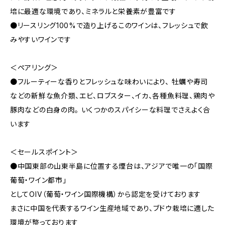
培に最適な環境であり、ミネラルと栄養素が豊富です
●リースリング100%で造り上げるこのワインは、フレッシュで飲
みやすいワインです
＜ペアリング＞
●フルーティーな香りとフレッシュな味わいにより、 牡蠣や寿司
などの新鮮な魚介類、エビ、ロブスター、イカ、各種魚料理、鶏肉や
豚肉などの白身の肉。 いくつかのスパイシーな料理でさえよく合
います
＜セールスポイント＞
●中国東部の山東半島に位置する煙台は、アジアで唯一の「国際
葡萄・ワイン都市」
としてOIV（葡萄・ワイン国際機構）から認定を受けております
まさに中国を代表するワイン生産地域であり、ブドウ栽培に適した
環境が整っております